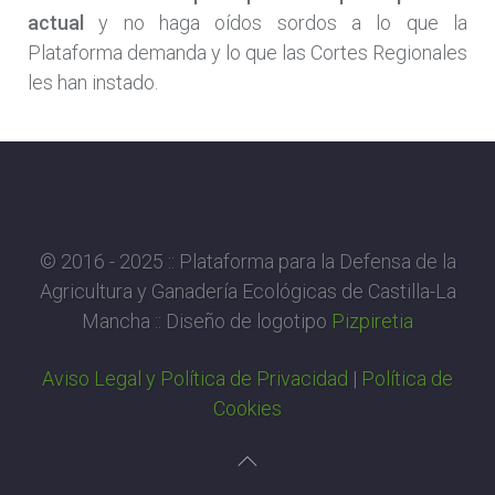
actual
y no haga oídos sordos a lo que la
Plataforma demanda y lo que las Cortes Regionales
les han instado.
© 2016 - 2025 :: Plataforma para la Defensa de la
Agricultura y Ganadería Ecológicas de Castilla-La
Mancha :: Diseño de logotipo
Pizpiretia
Aviso Legal y Política de Privacidad
|
Política de
Cookies